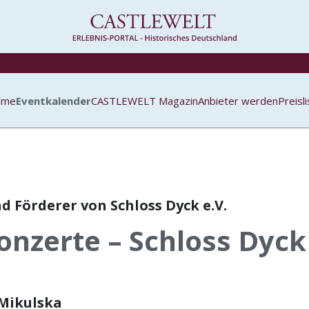
ome
Eventkalender
CASTLEWELT Magazin
Anbieter werden
Preisl
d Förderer von Schloss Dyck e.V.
onzerte – Schloss Dyck
 Mikulska