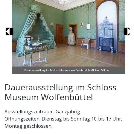
Previous
Ne
Schloss Museum Wolfenbüttel, Privatschlafzimmer der
Dauerausstellung im Schloss
Herzogin
Museum Wolfenbüttel
Ausstellungszeitraum: Ganzjährig
Öffnungszeiten: Dienstag bis Sonntag 10 bis 17 Uhr,
Montag geschlossen.