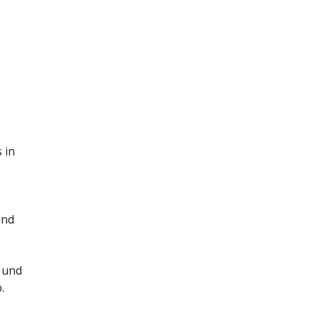
 in
und
 und
.