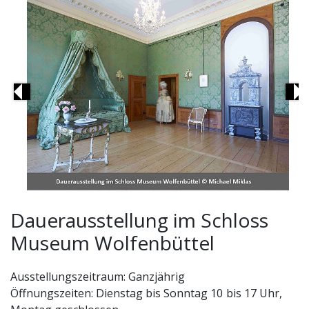
Previous
Ne
Schloss Museum Wolfenbüttel, Privatschlafzimmer der
Dauerausstellung im Schloss
Herzogin
Museum Wolfenbüttel
Ausstellungszeitraum: Ganzjährig
Öffnungszeiten: Dienstag bis Sonntag 10 bis 17 Uhr,