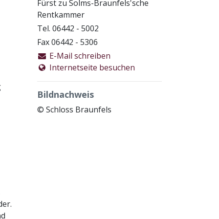
Fürst zu Solms-Braunfels'sche
Rentkammer
Tel. 06442 - 5002
Fax 06442 - 5306
E-Mail schreiben
Internetseite besuchen
g
Bildnachweis
© Schloss Braunfels
s
der.
nd