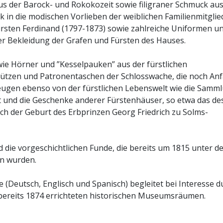
us der Barock- und Rokokozeit sowie filigraner Schmuck au
 in die modischen Vorlieben der weiblichen Familienmitglie
sten Ferdinand (1797-1873) sowie zahlreiche Uniformen u
der Bekleidung der Grafen und Fürsten des Hauses.
ie Hörner und ”Kesselpauken” aus der fürstlichen
ützen und Patronentaschen der Schlosswache, die noch An
 zeugen ebenso von der fürstlichen Lebenswelt wie die Samm
 und die Geschenke anderer Fürstenhäuser, so etwa das de
ich der Geburt des Erbprinzen Georg Friedrich zu Solms-
ie vorgeschichtlichen Funde, die bereits um 1815 unter d
n wurden.
de (Deutsch, Englisch und Spanisch) begleitet bei Interesse d
n bereits 1874 errichteten historischen Museumsräumen.