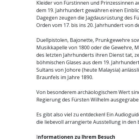
Kleider von Fürstinnen und Prinzessinnen a
dem 19. Jahrhundert gewähren einen Einblick
Dagegen zeugen die Jagdausrüstung des Für
Orden vom 17. bis ins 20. Jahrhundert von 
Duellpistolen, Bajonette, Prunkgewehre sow
Musikkapelle von 1800 oder die Gewehre, M
des letzten Jahrhunderts ihren Dienst tat,
böhmischen Glases aus dem 19. Jahrhundert
Sultans von Johore (heute Malaysia) anlässl
Braunfels im Jahre 1890.
Von besonderem archäologischem Wert sind d
Regierung des Fürsten Wilhelm ausgegrabe
Es gibt also viel zu entdecken! Ein Audiogui
die liebevoll arrangierte Ausstellung in de
I
nformationen zu Ihrem Besuch