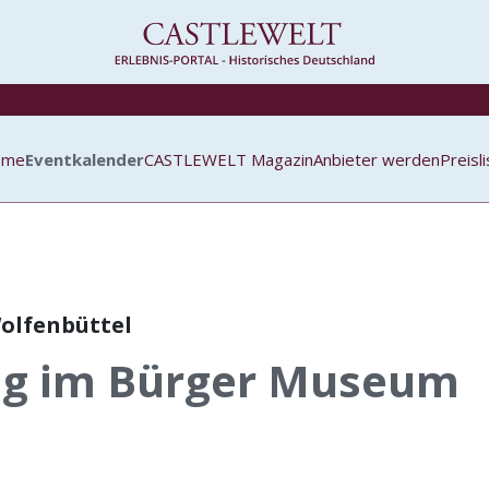
ome
Eventkalender
CASTLEWELT Magazin
Anbieter werden
Preisl
olfenbüttel
ng im Bürger Museum