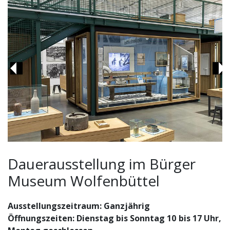
Previous
Ne
Dauerausstellung: Eine Stadt erzählt! Bürger Museum
Dauerausstellung im Bürger
Wolfenbüttel
Museum Wolfenbüttel
Ausstellungszeitraum: Ganzjährig
Öffnungszeiten: Dienstag bis Sonntag 10 bis 17 Uhr,