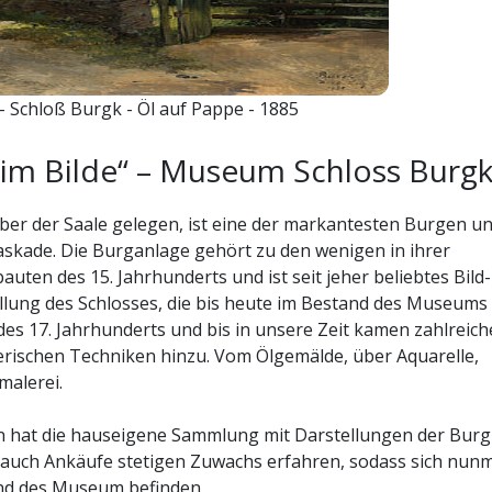
r - Schloß Burgk - Öl auf Pappe - 1885
 im Bilde“ – Museum Schloss Burg
ber der Saale gelegen, ist eine der markantesten Burgen u
askade. Die Burganlage gehört zu den wenigen in ihrer
ten des 15. Jahrhunderts und ist seit jeher beliebtes Bild-
ellung des Schlosses, die bis heute im Bestand des Museums
 des 17. Jahrhunderts und bis in unsere Zeit kamen zahlreich
erischen Techniken hinzu. Vom Ölgemälde, über Aquarelle,
malerei.
n hat die hauseigene Sammlung mit Darstellungen der Burg
 auch Ankäufe stetigen Zuwachs erfahren, sodass sich nun
and des Museum befinden.