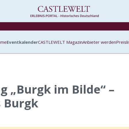
ome
Eventkalender
CASTLEWELT Magazin
Anbieter werden
Preisl
g „Burgk im Bilde“ –
 Burgk