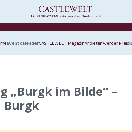
ome
Eventkalender
CASTLEWELT Magazin
Anbieter werden
Preisl
g „Burgk im Bilde“ –
 Burgk