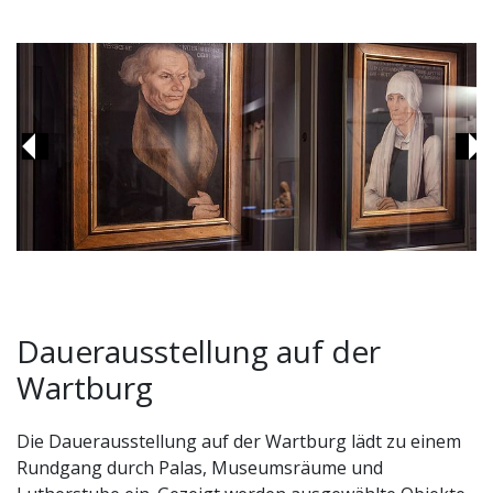
Previous
Ne
Unikate auf der Wartburg: Porträts von Hans und
Dauerausstellung auf der
Margarete Luther
Wartburg
Die Dauerausstellung auf der Wartburg lädt zu einem
Rundgang durch Palas, Museumsräume und