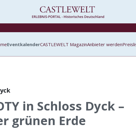
ome
Eventkalender
CASTLEWELT Magazin
Anbieter werden
Preisl
Dyck
TY in Schloss Dyck –
er grünen Erde