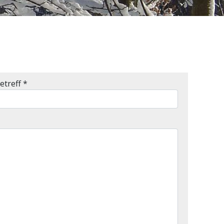
etreff
*