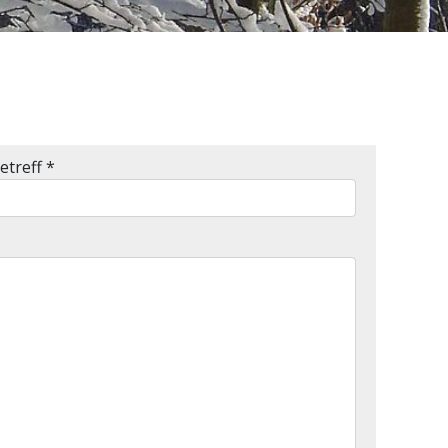
etreff
*