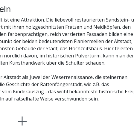
eln
 ist eine Attraktion. Die liebevoll restaurierten Sandstein- 
t mit ihren holzgeschnitzten Fratzen und Neidköpfen, den
-/ Kultur-Event
17.05.-20.09.26/ sonntags 12 Uhr
So
en farbenprächtigen, reich verzierten Fassaden bilden eine
nkt der beiden bedeutendsten Flaniermeilen der Altstadt,
stalter: Hameln Marketing und Tourismus GmbH
9
ttenfänger-Freilichtspiel
önsten Gebäude der Stadt, das Hochzeitshaus. Hier feierten
m nördlich davon, im historischen Pulverturm, kann man de
meln
alten Kunsthandwerk über die Schulter schauen.
urerbe auf der Bühne
Aug
rische Altstadt Hameln, Osterstraße 2, D-31785 Hameln
 Altstadt als Juwel der Weserrenaissance, die steinernen
ie Geschichte der Rattenfängerstadt, wie z.B. das
-/ Kultur-Event
t vom Kinderauszug - das wohl bekannteste historische Erei
17.05.-20.09.26/ sonntags 12 Uhr
So
nd um Hameln
ln auf rätselhafte Weise verschwunden sein.
stalter: Hameln Marketing und Tourismus GmbH
nd um Hameln, E-Bike Verleih etc.
16
ttenfänger-Freilichtspiel
pen
serberglandweg, begleitete Wanderungen etc.
n Rattenfänger, der aus Rache die Kinder aus der Stadt gef
meln
 Wasser aus erleben
n diesem ungewöhnlichen Gesellen – denn die Sage vom
Wasser ohne Führerschein
urerbe auf der Bühne
. Wer im Sommer nach Hameln kommt, der kann den Pfeifer s
Aug