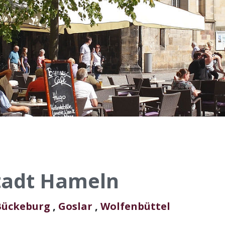
stadt Hameln
Bückeburg
,
Goslar
,
Wolfenbüttel