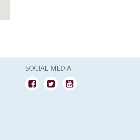
me
SOCIAL MEDIA
en.
h?