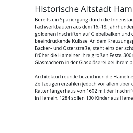
Historische Altstadt Ham
August 2026
Bereits ein Spaziergang durch die Innenstadt
Fachwerkbauten aus dem 16.-18. Jahrhunder
Kunst
Previous
goldenen Inschriften auf Giebelbalken und d
Previous
beeindruckende Kulisse. An dem Kreuzungspu
Veran
Ra
Bäcker- und Osterstraße, steht eins der sch
früher die Hamelner ihre großen Feste. 300
Ha
Previous
Glasmachern in der Glasbläserei bei ihrem 
Kult
Histo
Architekturfreunde bezeichnen die Hamelner
Zeitzeugen erzählen jedoch vor allem über d
Kunst
Rattenfängerhaus von 1602 mit der Inschrif
Freizeit-Aktivitäten in u
in Hameln. 1284 sollen 130 Kinder aus Hame
Veran
Radfahren
:
Weserradweg, Radtouren ru
Ra
Stadtführungen für Grup
Wandern
:
Wandern rund um Hameln, We
Hieraus nährt sich die Sage vom wunderliche
Ha
Weser-Schiffahrt:
Stadt und Natur vom
haben soll. Überall begegnet man in Hamel
Mit dem Rattenfänger
Sportboot-Verleih:
Fahrspaß auf dem 
Kult
Rattenfänger ist bis heute allgegenwärtig