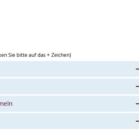
en Sie bitte auf das + Zeichen)
ie Führung / Erlebnis
erie Kids / Familie
ameln
t-Aktivitäten in und um Hameln