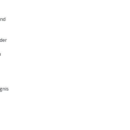
und
Next
Next
 der
n
Next
gnis
ührt
ogar