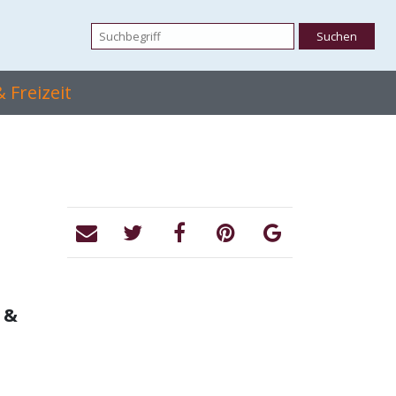
 Freizeit
 &