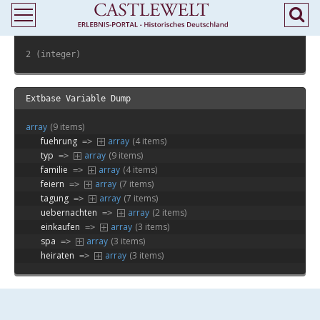
Extbase Variable Dump
2 (integer)
Extbase Variable Dump
array
(9 items)
fuehrung
array
(4 items)
 => 
typ
array
(9 items)
 => 
familie
array
(4 items)
 => 
feiern
array
(7 items)
 => 
tagung
array
(7 items)
 => 
uebernachten
array
(2 items)
 => 
einkaufen
array
(3 items)
 => 
spa
array
(3 items)
 => 
heiraten
array
(3 items)
 => 