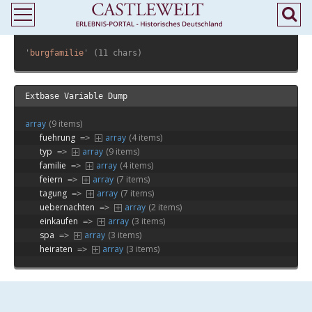
Extbase Variable Dump
'
burgfamilie
' (11 chars)
Extbase Variable Dump
array
(9 items)
fuehrung
array
(4 items)
 => 
typ
array
(9 items)
 => 
familie
array
(4 items)
 => 
feiern
array
(7 items)
 => 
tagung
array
(7 items)
 => 
uebernachten
array
(2 items)
 => 
einkaufen
array
(3 items)
 => 
spa
array
(3 items)
 => 
heiraten
array
(3 items)
 => 