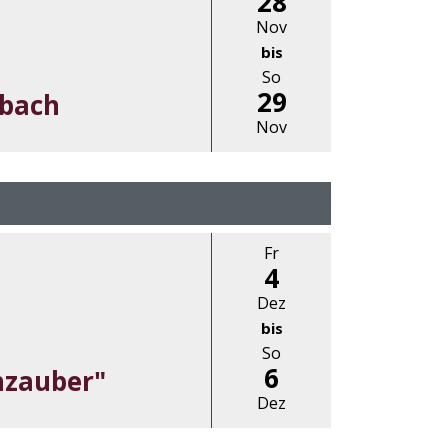
28
Nov
bis
So
29
ubach
Nov
Fr
4
Dez
bis
So
6
nzauber"
Dez