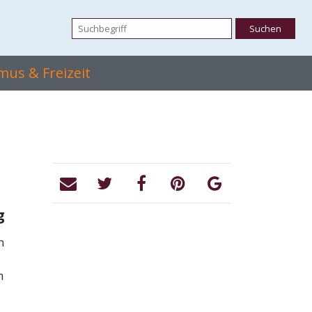
mus & Freizeit
g
n
m